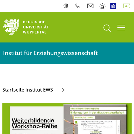
Suche öffnen
Navi
Institut für Erziehungswissenschaft
Startseite Institut EWS