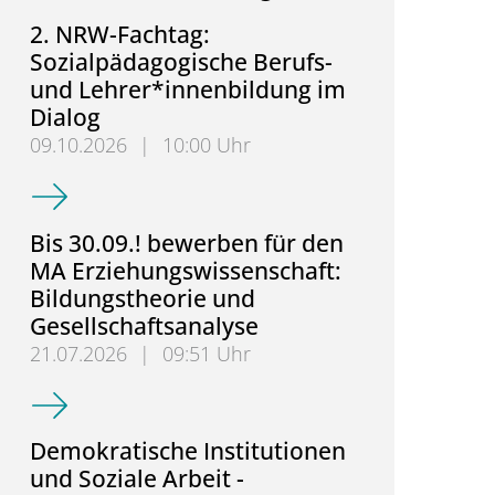
2. NRW-Fachtag:
Sozialpädagogische Berufs-
und Lehrer*innenbildung im
Dialog
09.10.2026
|
10:00 Uhr
2. NRW-Fachtag: Sozialpädagogische Berufs- und L
Bis 30.09.! bewerben für den
MA Erziehungswissenschaft:
sforschung im Sommersemeser 2026
Bildungstheorie und
Gesellschaftsanalyse
21.07.2026
|
09:51 Uhr
Bis 30.09.! bewerben für den MA Erziehungswissens
Demokratische Institutionen
und Soziale Arbeit -