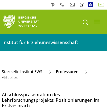
Suche öffnen
Navi
Institut für Erziehungswissenschaft
Startseite Institut EWS
Professuren
Aktuelles
Abschlusspräsentation des
Lehrforschungsprojekts: Positionierungen im
Erstgespräch