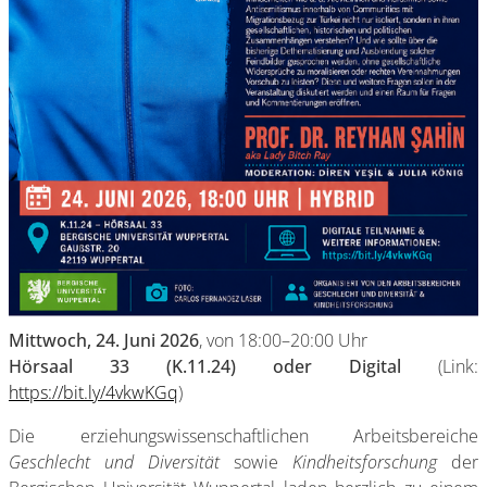
Mittwoch, 24. Juni 2026
, von 18:00–20:00 Uhr
Hörsaal 33 (K.11.24) oder Digital
(Link:
https://bit.ly/4vkwKGq
)
Die erziehungswissenschaftlichen Arbeitsbereiche
Geschlecht und Diversität
sowie
Kindheitsforschung
der