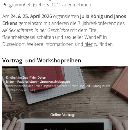
Programmheft
(siehe S. 121) zu entnehmen.
Am
24. & 25. April 2026
organsierten
Julia König und Janos
Erkens
gemeinsam mit anderen die 7. Jahreskonferenz des
AK Sexualitäten in der Geschichte
mit dem Titel
“Mehrheitsgesellschaften und sexueller Wandel" in
Düsseldorf. Weitere Informationen sind
hier
zu finden.
Vortrag- und Workshopreihen