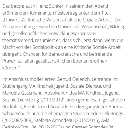
Das betont auch Heinz Sünker in seinem den Abend
eröffnenden, fulminanten Festvortrag unter dem Titel:
„Universität, Kritische Wissenschaft und Soziale Arbeit“. Die
Zusammenhänge zwischen Universität, Wissenschaft, Bildung
und gesellschaftlichen Entwicklungsprozessen
thematisierend, resümiert er, dass sich „erst dann, wenn die
Macht von der Sozialpolitik an eine Kritische Soziale Arbeit
übergeht, Chancen für demokratische und befreiende
Praxen auf allen gesellschaftlichen Ebenen eröffnen
können.“
Im Anschluss moderierten Gertud Oelerich, Lehrende im
Studiengang MA Kindheit,Jugend, Soziale Dienste, und
Manuela Gausmann, Absolventin des MA Kindheit, Jugend,
Soziale Dienste (Jg. 2011/2012) einen gemeinsam gestalteten
Rückblick, Einblick und Ausblick. Studiengangsleiter Andreas
Schaarschuch und die ehemaligen Studierenden Olli Brings
(Jg. 2008/2009), Stefanie Arrondeau (2015/2016), Ayla
Cetinkol-Ergül (Jg. 2012/2013) und Carsten Schröder (Jg.