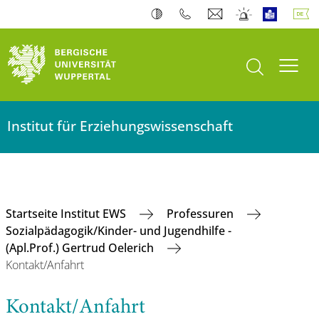
Suche öffnen
Navi
Institut für Erziehungswissenschaft
Startseite Institut EWS
Professuren
Sozialpädagogik/Kinder- und Jugendhilfe -
(Apl.Prof.) Gertrud Oelerich
Kontakt/Anfahrt
Kontakt/Anfahrt