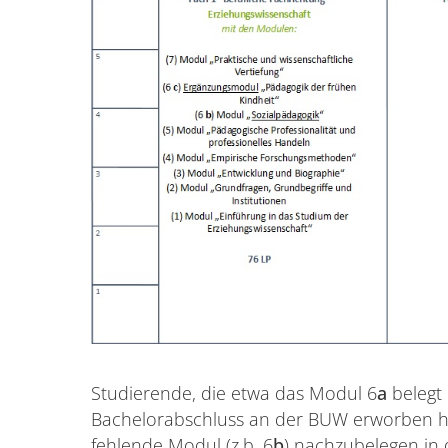
Studierende, die etwa das Modul 6
a
belegt
Bachelorabschluss an der BUW erworben h
fehlende Modul (z.b. 6
b
) nachzubelegen in