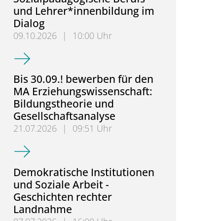
und Lehrer*innenbildung im
Dialog
09.10.2026
|
10:00 Uhr
2. NRW-Fachtag: Sozialpädagogische Berufs- und L
Bis 30.09.! bewerben für den
MA Erziehungswissenschaft:
Bildungstheorie und
Gesellschaftsanalyse
21.07.2026
|
09:51 Uhr
Bis 30.09.! bewerben für den MA Erziehungswissens
Demokratische Institutionen
und Soziale Arbeit -
Geschichten rechter
Landnahme