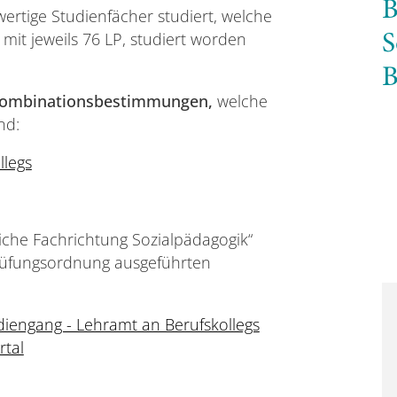
B
ertige Studienfächer studiert, welche
mit jeweils 76 LP, studiert worden
S
B
kombinationsbestimmungen,
welche
nd:
llegs
che Fachrichtung Sozialpädagogik“
Prüfungsordnung ausgeführten
iengang - Lehramt an Berufskollegs
rtal