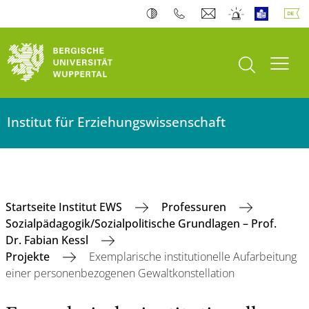
Suche öffnen
Navi
Institut für Erziehungswissenschaft
Startseite Institut EWS
Professuren
Sozialpädagogik/Sozialpolitische Grundlagen – Prof.
Dr. Fabian Kessl
Projekte
Exemplarische institutionelle Aufarbeitung
einer personenbezogenen Gewaltkonstellation