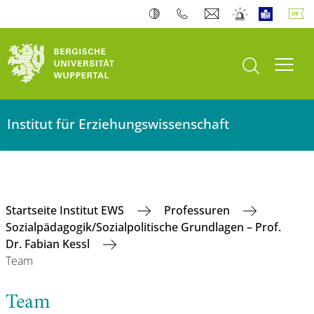
Suche öffnen
Navi
Institut für Erziehungswissenschaft
Startseite Institut EWS
Professuren
Sozialpädagogik/Sozialpolitische Grundlagen – Prof.
Dr. Fabian Kessl
Team
Team