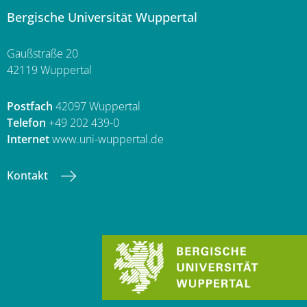
Bergische Universität Wuppertal
Gaußstraße 20
42119 Wuppertal
Postfach
42097 Wuppertal
Telefon
+49 202 439-0
Internet
www.uni-wuppertal.de
Kontakt