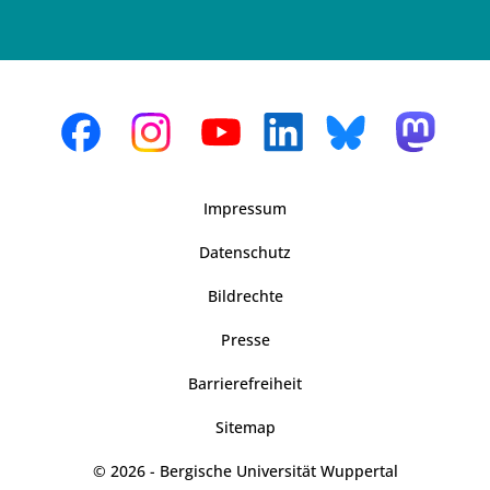
Impressum
Datenschutz
Bildrechte
Presse
Barrierefreiheit
Sitemap
© 2026 - Bergische Universität Wuppertal