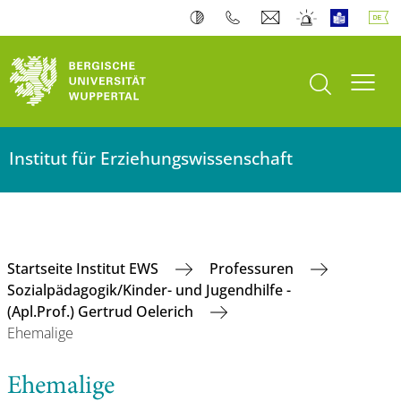
Suche öffnen
Navi
Institut für Erziehungswissenschaft
Startseite Institut EWS
Professuren
Sozialpädagogik/Kinder- und Jugendhilfe -
(Apl.Prof.) Gertrud Oelerich
Ehemalige
Ehemalige