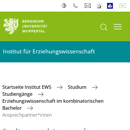
Suche öffnen
Navi
Institut für Erziehungswissenschaft
Startseite Institut EWS
Studium
Studiengänge
Erziehungswissenschaft im kombinatorischen
Bachelor
Ansprechpartner*innen