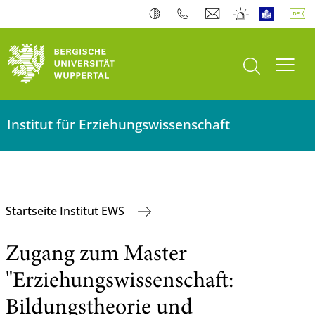
Suche öffnen
Navi
Institut für Erziehungswissenschaft
Startseite Institut EWS
Zugang zum Master
"Erziehungswissenschaft:
Bildungstheorie und