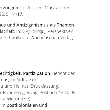
setzungen
. In: Zeichen. Magazin der
2, S. 14-17.
us und Antiziganismus als Themen
lschaft
. In: GPJE (Hrsg.): Perspektiven
dung. Schwalbach: Wochenschau Verlag
chtigkeit. Partizipation
. Bericht der
mus, im Auftrag des
au und Heimat (Druckfassung,
er Bundesregierung, Postfach 48 10 09,
esregierung.de
)
 in postkolonialen und