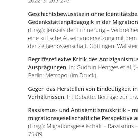
2022, S. 265-276.
Geschichtsbewusstsein ohne Identitätsbe
Gedenkstättenpädagogik in der Migration
(Hrsg.): Jenseits der Erinnerung – Verbrech
eine kritische Auseinandersetzung mit de
der Zeitgenossenschaft. Göttingen: Wallstei
Begriffsreflexive Kritik des Antiziganismu
Ausprägungen
. In: Gudrun Hentges et al. 
Berlin: Metropol (im Druck).
Gegen das Herstellen von Eindeutigkeit in
Verhältnissen
. In: Debatte. Beiträge zur E
Rassismus- und Antisemitismuskritik – m
migrationsgesellschaftliche Perspektive 
(Hrsg.): Migrationsgesellschaft – Rassismus –
75-89.