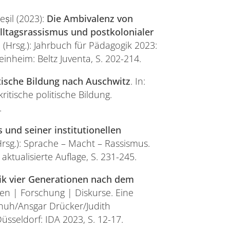
eṣil (2023):
Die Ambivalenz von
Alltagsrassismus und postkolonialer
l. (Hrsg.): Jahrbuch für Pädagogik 2023:
inheim: Beltz Juventa, S. 202-214.
itische Bildung nach Auschwitz
. In:
itische politische Bildung.
.
s und seiner institutionellen
(Hrsg.): Sprache – Macht – Rassismus.
aktualisierte Auflage, S. 231-245.
tik vier Generationen nach dem
tiken | Forschung | Diskurse. Eine
huh/Ansgar Drücker/Judith
üsseldorf: IDA 2023, S. 12-17.