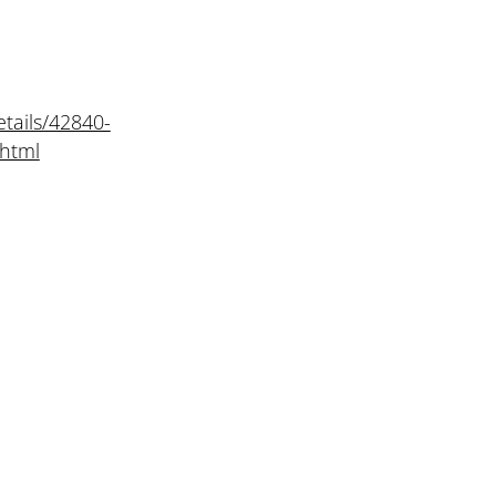
tails/42840-
.html