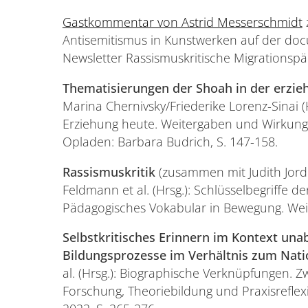
Gastkommentar von Astrid Messerschmidt
Antisemitismus in Kunstwerken auf der docum
Newsletter Rassismuskritische Migrationspä
Thematisierungen der Shoah in der erzie
Marina Chernivsky/Friederike Lorenz-Sinai (
Erziehung heute. Weitergaben und Wirkung
Opladen: Barbara Budrich, S. 147-158.
Rassismuskritik
(zusammen mit Judith Jordi
Feldmann et al. (Hrsg.): Schlüsselbegriffe 
Pädagogisches Vokabular in Bewegung. Weinh
Selbstkritisches Erinnern im Kontext una
Bildungsprozesse im Verhältnis zum Nati
al. (Hrsg.): Biographische Verknüpfungen. Z
Forschung, Theoriebildung und Praxisrefle