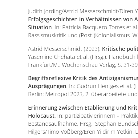
Judith Jording/Astrid Messerschmidt/Diren Y
Erfolgsgeschichten in Verhältnissen von 
Situation
. In: Patricia Bacquero Torres et a
Rassismuskritik und (Post-)Kolonialismus. We
Astrid Messerschmidt (2023):
Kritische pol
Yasemine Chehata et al. (Hrsg.): Handbuch kr
Frankfurt/M.: Wochenschau Verlag, S. 31-39
Begriffsreflexive Kritik des Antiziganismu
Ausprägungen
. In: Gudrun Hentges et al. 
Berlin: Metropol 2023, 2. überarbeitete und 
Erinnerung zwischen Etablierung und Kri
Holocaust
. In: partizipativ.erinnern - Prak
Bestandsaufnahme. Hrsg.: Stephan Bundsc
Hilgers/Timo Voßberg/Eren Yildirim Yetkin, D