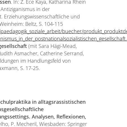
issen
. In: Z. Ece Kaya, Katharina Rhein
 Antiziganismus in der
ft. Erziehungswissenschaftliche und
einheim: Beltz, S. 104-115
lpaedagogik_soziale_arbeit/buecher/produkt_produktde
ismus_in_der_postnationalsozialistischen_gesellschaft
esellschaft
(mit Sara Hägi-Mead,
: Judith Asmacher, Catherine Serrand,
rbildungen im Handlungsfeld von
axmann, S. 17-25.
chulpraktika in alltagsrassistischen
sgesellschaftliche
ungssettings. Analysen, Reflexionen,
Velho, P. Mecheril, Wiesbaden: Springer