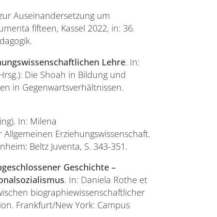
zur Auseinandersetzung um
enta fifteen, Kassel 2022, in: 36.
dagogik.
hungswissenschaftlichen Lehre
. In:
Hrsg.): Die Shoah in Bildung und
en in Gegenwartsverhältnissen.
ng). In: Milena
der Allgemeinen Erziehungswissenschaft.
eim: Beltz Juventa, S. 343-351.
bgeschlossener Geschichte –
onalsozialismus
. In: Daniela Rothe et
wischen biographiewissenschaftlicher
xion. Frankfurt/New York: Campus