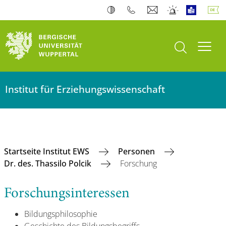
Suche öffnen
Navi
Institut für Erziehungswissenschaft
Startseite Institut EWS
Personen
Dr. des. Thassilo Polcik
Forschung
Forschungsinteressen
Bildungsphilosophie