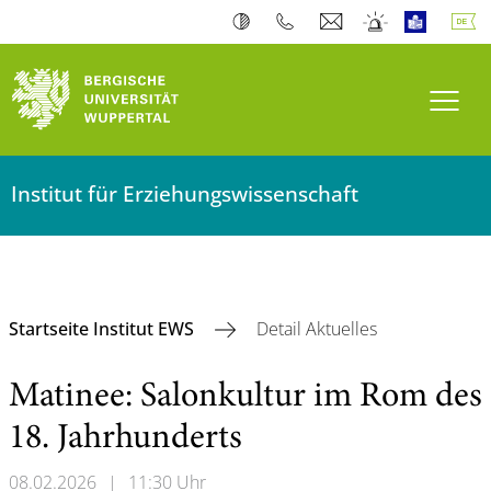
Navi
Institut für Erziehungswissenschaft
Startseite Institut EWS
Detail Aktuelles
Matinee: Salonkultur im Rom des
18. Jahrhunderts
08.02.2026
|
11:30 Uhr