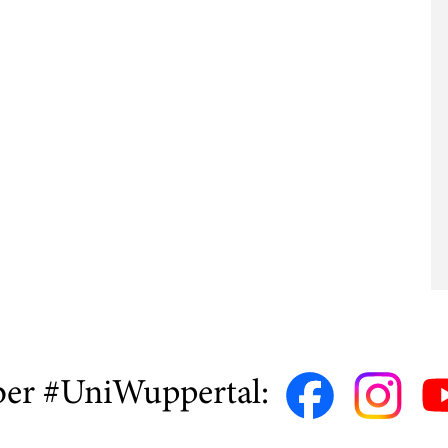
ber #UniWuppertal: