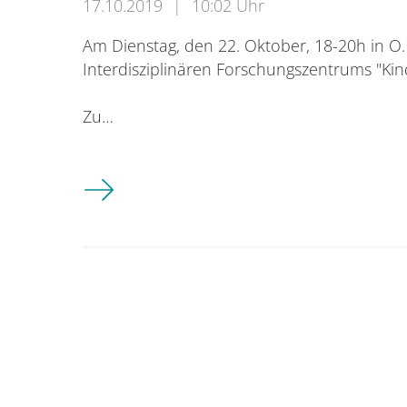
17.10.2019
|
10:02 Uhr
Am Dienstag, den 22. Oktober, 18-20h in O.
Interdisziplinären Forschungszentrums "Kind
Zu…
Kolloquium des Interdisziplinären Forschun