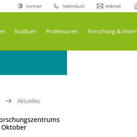
Kontrast
Telefonbuch
Webmail
en
Studium
Professuren
Forschung & Inter
n
Aktuelles
 Forschungszentrums
. Oktober