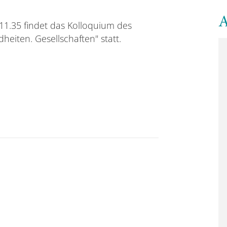
A
11.35 findet das Kolloquium des
heiten. Gesellschaften" statt.
gszentrums "Kindheiten. Gesellschaften" am 22. Oktob