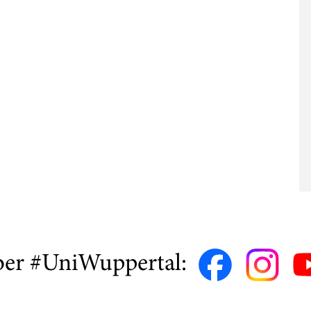
ber #UniWuppertal: