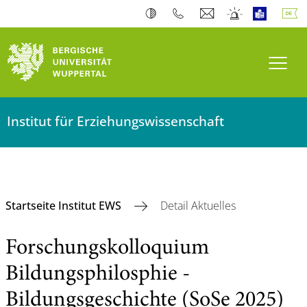
Navi
Institut für Erziehungswissenschaft
Startseite Institut EWS
Detail Aktuelles
Forschungskolloquium
Bildungsphilosphie -
Bildungsgeschichte (SoSe 2025)