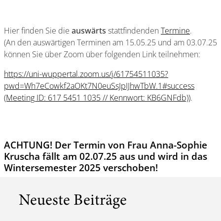
Hier finden Sie die
auswärts
stattfindenden
Termine
.
(An den auswärtigen Terminen am 15.05.25 und am 03.07.25
können Sie über Zoom über folgenden Link teilnehmen:
https://uni-wuppertal.zoom.us/j/61754511035?
pwd=Wh7eCowkf2aOKt7N0euSsJpIJhwTbW.1#success
(Meeting ID: 617 5451 1035 // Kennwort: KB6GNFdb))
.
ACHTUNG! Der Termin von Frau Anna-Sophie
Kruscha fällt am 02.07.25 aus und wird in das
Wintersemester 2025 verschoben!
Neueste Beiträge