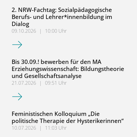
2. NRW-Fachtag: Sozialpädagogische
Berufs- und Lehrer*innenbildung im
Dialog
09.10.2026
|
10:00 Uhr
2. NRW-Fachtag: Sozialpädagogische Berufs- und Lehrer*
Bis 30.09.! bewerben für den MA
Erziehungswissenschaft: Bildungstheorie
und Gesellschaftsanalyse
21.07.2026
|
09:51 Uhr
Bis 30.09.! bewerben für den MA Erziehungswissenschaft:
Feministischen Kolloquium „Die
politische Therapie der Hysterikerinnen“
10.07.2026
|
11:03 Uhr