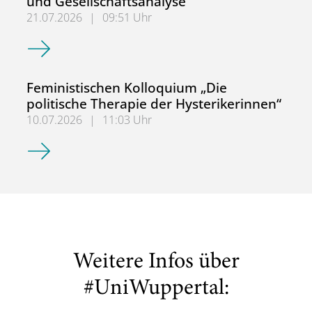
und Gesellschaftsanalyse
21.07.2026
|
09:51 Uhr
Bis 30.09.! bewerben für den MA Erziehungswissenschaft:
Feministischen Kolloquium „Die
politische Therapie der Hysterikerinnen“
10.07.2026
|
11:03 Uhr
Feministischen Kolloquium „Die politische Therapie der H
Weitere Infos über
#UniWuppertal: