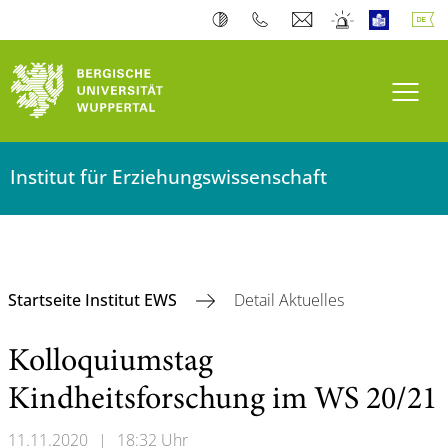
Navi
Institut für Erziehungswissenschaft
Startseite Institut EWS
Detail Aktuelles
Kolloquiumstag
Kindheitsforschung im WS 20/21
11.11.2020
|
18:32 Uhr