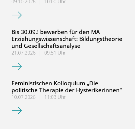
09.10.2026
|
10:00 Uhr
2. NRW-Fachtag: Sozialpädagogische Berufs- und Lehrer*
Bis 30.09.! bewerben für den MA
Erziehungswissenschaft: Bildungstheorie
und Gesellschaftsanalyse
21.07.2026
|
09:51 Uhr
Bis 30.09.! bewerben für den MA Erziehungswissenschaft:
Feministischen Kolloquium „Die
politische Therapie der Hysterikerinnen“
10.07.2026
|
11:03 Uhr
Feministischen Kolloquium „Die politische Therapie der H