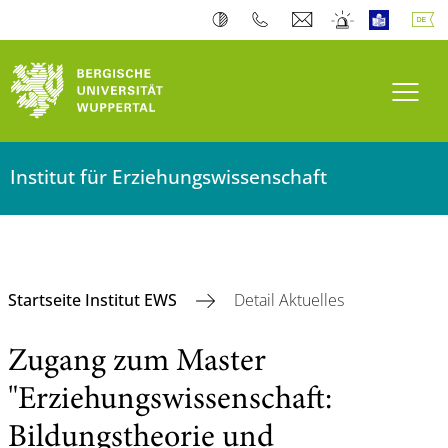
Navi
Institut für Erziehungswissenschaft
Startseite Institut EWS
Detail Aktuelles
Zugang zum Master
"Erziehungswissenschaft:
Bildungstheorie und