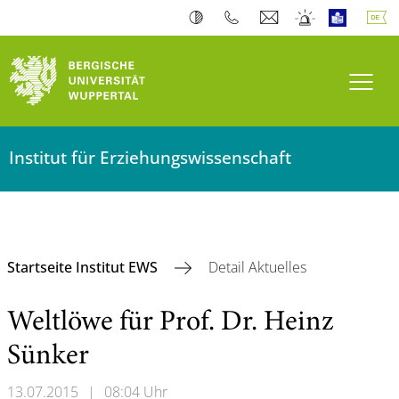
Navi
Institut für Erziehungswissenschaft
Startseite Institut EWS
Detail Aktuelles
Weltlöwe für Prof. Dr. Heinz
Sünker
13.07.2015
|
08:04 Uhr