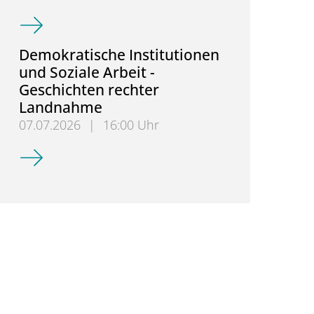
Bis 30.09.! bewerben für den MA Erziehungswissens
Demokratische Institutionen
und Soziale Arbeit -
Geschichten rechter
Landnahme
07.07.2026
|
16:00 Uhr
Demokratische Institutionen und Soziale Arbeit -