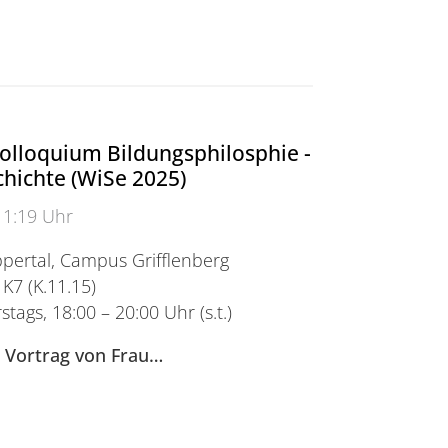
sches Kolloquium im Wintersemester 2025/26
olloquium Bildungsphilosphie -
hichte (WiSe 2025)
11:19 Uhr
pertal, Campus Grifflenberg
K7 (K.11.15)
tags, 18:00 – 20:00 Uhr (s.t.)
 Vortrag von Frau…
oquium Bildungsphilosphie - Bildungsgeschichte (WiSe 