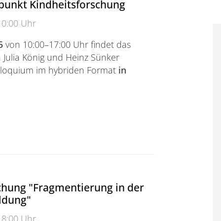
unkt Kindheitsforschung
10:00 Uhr
25
von 10:00–17:00 Uhr findet das
Julia König und Heinz Sünker
olloquium im hybriden Format
in
ziehungswissenschaft mit dem Schwerpunkt Kindheitsf
hung "Fragmentierung in der
ldung"
18:00 Uhr