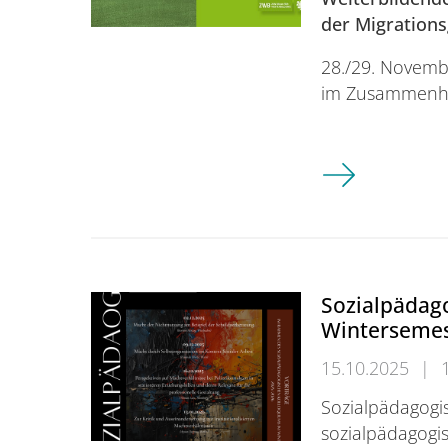
der Migrations
28./29. Novembe
im Zusammenh
Weiterbildende
Sozialpädag
Wintersemes
15.10.2025
|
Sozialpädagogi
sozialpädagogi