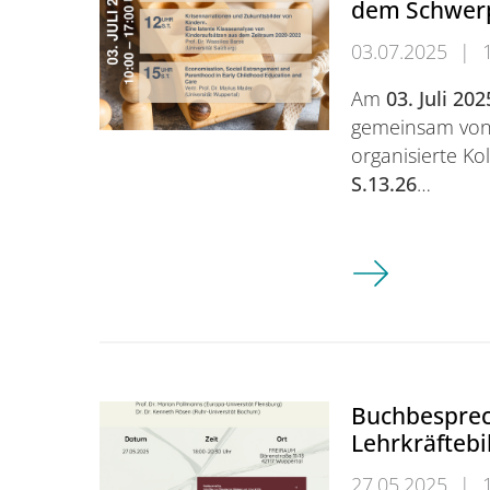
dem Schwerp
03.07.2025
|
Am
03. Juli 20
gemeinsam von 
organisierte K
S.13.26
…
Kolloquium: Er
Buchbesprec
Lehrkräftebi
27.05.2025
|