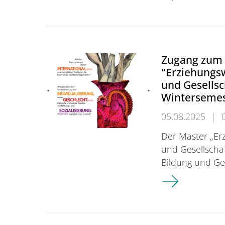
Zugang zum
"Erziehungsw
und Gesellsc
Wintersemest
05.08.2025
|
Der Master „Er
und Gesellschaf
Bildung und Ge
Zugang zum Mast