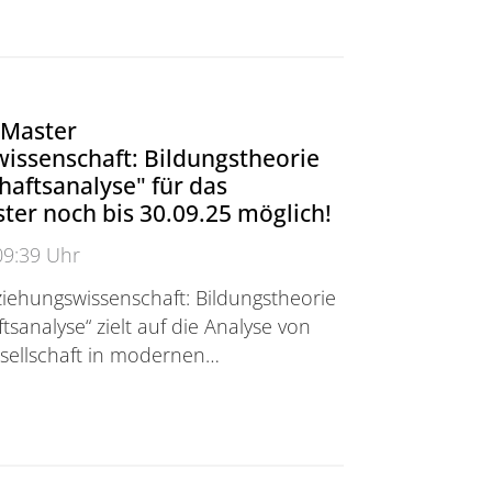
 Master
issenschaft: Bildungstheorie
haftsanalyse" für das
er noch bis 30.09.25 möglich!
09:39 Uhr
ziehungswissenschaft: Bildungstheorie
tsanalyse“ zielt auf die Analyse von
sellschaft in modernen…
er "Erziehungswissenschaft: Bildungstheorie und Gese