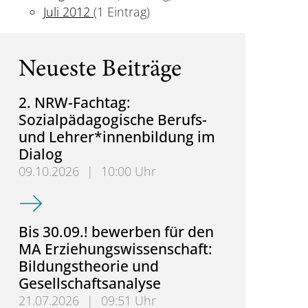
Juli 2012
(1 Eintrag)
Neueste Beiträge
2. NRW-Fachtag:
Sozialpädagogische Berufs-
und Lehrer*innenbildung im
Dialog
orschung
09.10.2026
|
10:00 Uhr
2. NRW-Fachtag: Sozialpädagogische Berufs- und L
Bis 30.09.! bewerben für den
MA Erziehungswissenschaft:
Bildungstheorie und
Gesellschaftsanalyse
21.07.2026
|
09:51 Uhr